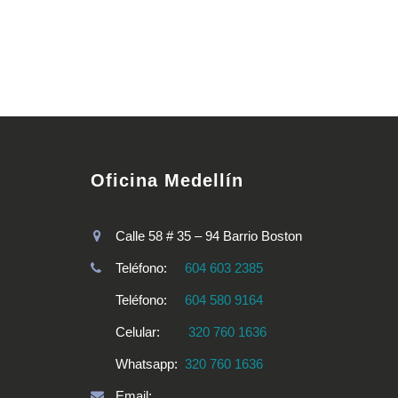
Oficina Medellín
Calle 58 # 35 – 94 Barrio Boston
Teléfono:
604 603 2385
Teléfono:
604 580 9164
Celular:
320 760 1636
Whatsapp:
320 760 1636
Email: